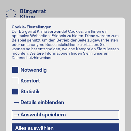
Bürgerrat
Klima
Cookie-Einstellungen
Der Bürgerrat Klima verwendet Cookies, um Ihnen ein
Bürgerrat Klima
optimales Webseiten-Erlebnis zu bieten. Diese werden zum
Haus der Demokratie und Menschenrechte
Beispiel genutzt, um den Betrieb der Seite zu gewährleisten
oder um anonyme Besuchstatistiken zu erfassen. Sie
Greifswalder Str. 4
,
10405
Berlin
können selbst entscheiden, welche Kategorien Sie zulassen
möchten. Weitere Informationen finden Sie in unseren
info@buergerrat-klima.de
Datenschutzhinweisen.
Notwendig
Trägerverein
Komfort
Bürgerrat Klima:
BürgerBegehren
Statistik
Klimaschutz e. V.
→ Details einblenden
Folge uns
→ Auswahl speichern
Alles auswählen