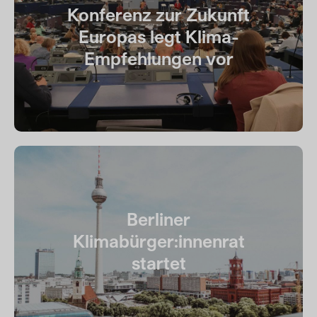
Konferenz zur Zukunft
Europas legt Klima-
Empfehlungen vor
Berliner
Klimabürger:innenrat
startet