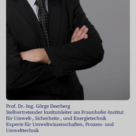
Prof. Dr.-Ing. Görge Deerberg
Stellvertretender Institutsleiter am Fraunhofer-Institut
für Umwelt-, Sicherheits-, und Energietechnik
Experte für Umweltwissenschaften, Prozess- und
Umwelttechnik