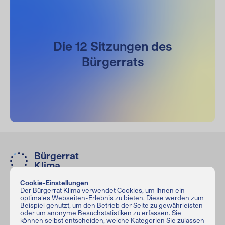
Die 12 Sitzungen des
Bürgerrats
Bürgerrat
Klima
Cookie-Einstellungen
Der Bürgerrat Klima verwendet Cookies, um Ihnen ein
Bürgerrat Klima
optimales Webseiten-Erlebnis zu bieten. Diese werden zum
Haus der Demokratie und Menschenrechte
Beispiel genutzt, um den Betrieb der Seite zu gewährleisten
oder um anonyme Besuchstatistiken zu erfassen. Sie
Greifswalder Str. 4
,
10405
Berlin
können selbst entscheiden, welche Kategorien Sie zulassen