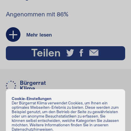
Angenommen mit 86%
Mehr lesen
Teilen
Bürgerrat
Klima
Cookie-Einstellungen
Der Bürgerrat Klima verwendet Cookies, um Ihnen ein
Bürgerrat Klima
optimales Webseiten-Erlebnis zu bieten. Diese werden zum
Beispiel genutzt, um den Betrieb der Seite zu gewährleisten
Haus der Demokratie und Menschenrechte
oder um anonyme Besuchstatistiken zu erfassen. Sie
Greifswalder Str. 4
,
10405
Berlin
können selbst entscheiden, welche Kategorien Sie zulassen
möchten. Weitere Informationen finden Sie in unseren
info@buergerrat-klima.de
Datenschutzhinweisen.