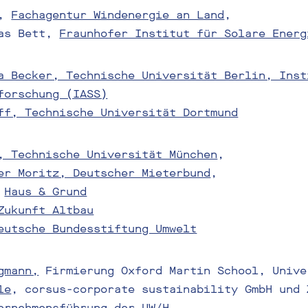
h,
Fachagentur Windenergie an Land
,
eas Bett,
Fraunhofer Institut für Solare Energ
a Becker, Technische Universität Berlin, Inst
forschung (IASS)
ff, Technische Universität Dortmund
, Technische Universität München
,
er Moritz, Deutscher Mieterbund
,
,
Haus & Grund
Zukunft Altbau
eutsche Bundesstiftung Umwelt
gmann,
Firmierung Oxford Martin School, Unive
le
, corsus-corporate sustainability GmbH und 
ernehmensführung der UW/H